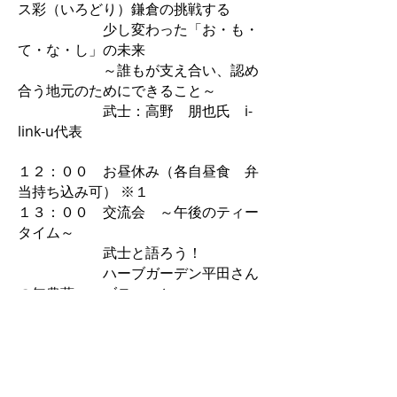
ス彩（いろどり）鎌倉の挑戦する
少し変わった「お・も・
て・な・し」の未来
～誰もが支え合い、認め
合う地元のためにできること～
武士：高野 朋也氏 i-
link-u代表
１２：００ お昼休み（各自昼食 弁
当持ち込み可） ※１
１３：００ 交流会 ～午後のティー
タイム～
武士と語ろう！
ハーブガーデン平田さん
の無農薬ハーブティーと
五箇山ぼべらスイーツ
で、お・も・て・な・し
１６：００ 閉会