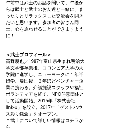
午前中は武士のお話を聞いて、午後か
らは武士と武士のお友達と一緒に、ま
ったりとリラックスした交流会を開き
たいと思います。参加者の皆さん同
士、心を通わせることができますよう
に！
＜武士プロフィール＞
高野朋也／1987年富山県生まれ明治大
学文学部卒業後、コロンビア大学の大
学院に進学し、ニューヨークに１年半
留学。帰国後、３年ほどベンチャー企
業に携わる。介護施設スタッフや福祉
ボランティアを経て、NPO任意団体と
して活動開始。2016年「株式会社i-
link-u」を設立。2017年「ゲストハウ
ス彩り鎌倉」をオープン。
＊武士について詳しい情報はコチラか
ら