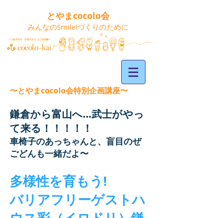
とやまcocolo会
みんなのSmile!づくりのために
〜とやまcocolo会特別企画講座〜
鎌倉から富山へ…武士がやっ
て来る！！！！！
車椅子のあっちゃんと、盲目のぜ
ごどんも一緒だよ〜
多様性を育もう!
バリアフリーゲストハ
ウス彩（イロドリ）鎌