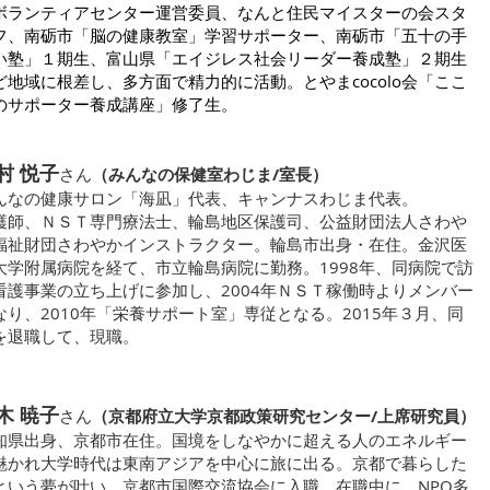
ボランティアセンター運営委員、なんと住民マイスターの会スタ
フ、南砺市「脳の健康教室」学習サポーター、南砺市「五十の手
い塾」１期生、富山県「エイジレス社会リーダー養成塾」２期生
ど地域に根差し、多方面で精力的に活動。とやまcocolo会「ここ
のサポーター養成講座」修了生。
村 悦子
さん
（みんなの保健室わじま/室長）
んなの健康サロン「海凪」代表、キャンナスわじま代表。
護師、ＮＳＴ専門療法士、輪島地区保護司、公益財団法人さわや
福祉財団さわやかインストラクター。輪島市出身・在住。金沢医
大学附属病院を経て、市立輪島病院に勤務。1998年、同病院で訪
看護事業の立ち上げに参加し、2004年ＮＳＴ稼働時よりメンバー
なり、2010年「栄養サポート室」専従となる。2015年３月、同
を退職して、現職。
木 暁子
さん
（京都府立大学京都政策研究センター/上席研究員）
知県出身、京都市在住。国境をしなやかに超える人のエネルギー
魅かれ大学時代は東南アジアを中心に旅に出る。京都で暮らした
という夢が叶い、京都市国際交流協会に入職。在職中に、NPO多