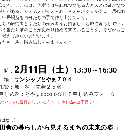
見える。ここには、他所では失われつつある人と人との確かなつ
がりがある。支える人が支えられ、支えられる人が支え、居心地
よい居場所を自分たちの手で作り上げていく。
とりの研究者とふたりの実践者をお招きし、地域で暮らしていく
いう当たり前のことが変わり始めて来ていることを、今だからこ
、考えてみたいと思います。
なたも一歩、踏み出してみませんか？
2月11日（土）
13:30～16:30
 時
：
 場：
サンシップとやま７０４
加費：無 料（先着２５名）
申し込み：とやまcocolo会ＨＰ申し込みフォーム
人材バンクに登録されている方は、お申し込みは不要です。
おはなし】
田舎の暮らしから見えるまちの未来の姿 」