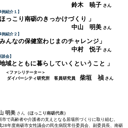
鈴木 暁子
さん
事例紹介１】
ほっこり南砺のきっかけづくり 」
中山 明美
さん
事例紹介２】
みんなの保健室わじまのチャレンジ」
中村 悦子
さん
座談会】
地域とともに暮らしていくということ 」
＜ファシリテーター＞
柴垣 禎
ダイバーシティ研究所 客員研究員
さん
山 明美
さん
（ほっこり南砺代表）
砺市で高齢者や介護者の支えとなる居場所づくりに取り組む。
成28年度南砺市女性議会の民生病院常任委員会、副委員長、南砺