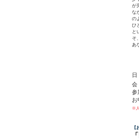
が
な
の
ひ
と
そ
あ
日
会
参
お
※
【
「