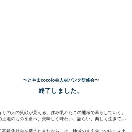
いま地域が動き始めている
〜支え合う地域に未来が見える〜
〜とやまcocolo会人材バンク研修会〜
終了しました。
なりの人の笑顔が見える、住み慣れたこの地域で暮らしていく。
の土地のものを食べ、美味しく味わい、語らい、楽しく生きてい
。
子高齢化社会を迎えた今だからこそ、地域の支え合いの中に未来