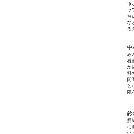
市
ッ
習
な
ろ
中
み
看
か
科
問
と
院
鈴
愛
に
い